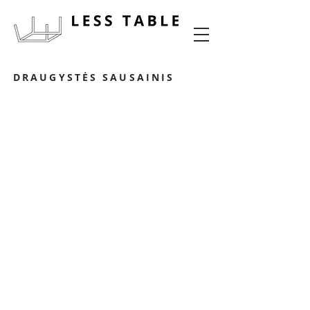
maisto potyrių dizainas
DRAUGYSTĖS SAUSAINIS