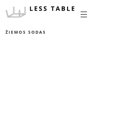
maisto potyrių dizainas
ŽIEMOS SODAS